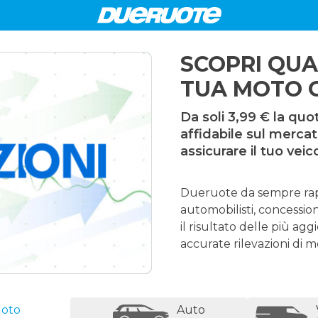
SCOPRI QU
TUA MOTO O
Da soli 3,99 € la quo
affidabile sul merca
assicurare il tuo veic
Dueruote da sempre rapp
automobilisti, concession
il risultato delle più aggi
accurate rilevazioni di m
oto
Auto