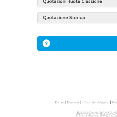
Quotazioni Ruote Classiche
Quotazione Storica
Domus
Dueruote
Il Cucchiaio d'Argento
Mer
Editoriale Domus SpA
Via G. Maz
R.E.A. di Milano n. 1186124 - Ca