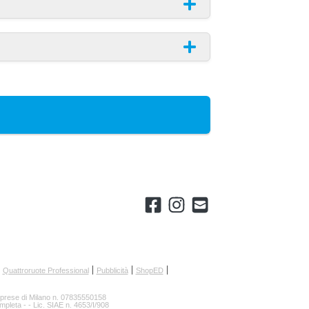
Quattroruote Professional
Pubblicità
ShopED
Imprese di Milano n. 07835550158
ompleta
-
- Lic. SIAE n. 4653/I/908